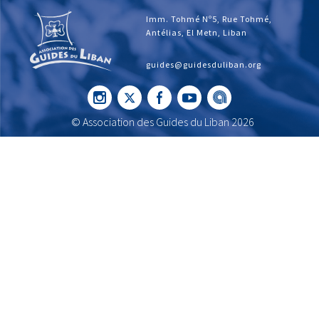
Imm. Tohmé Nº5, Rue Tohmé,
Antélias, El Metn, Liban
guides@guidesduliban.org
© Association des Guides du Liban 2026