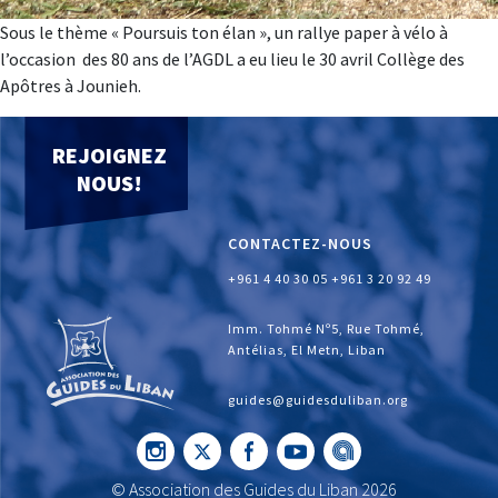
Sous le thème « Poursuis ton élan », un rallye paper à vélo à
l’occasion des 80 ans de l’AGDL a eu lieu le 30 avril Collège des
Apôtres à Jounieh.
REJOIGNEZ
NOUS!
CONTACTEZ-NOUS
+961 4 40 30 05
+961 3 20 92 49
Imm. Tohmé Nº5, Rue Tohmé,
Antélias, El Metn, Liban
guides@guidesduliban.org
© Association des Guides du Liban 2026