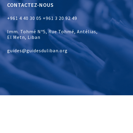
CONTACTEZ-NOUS
+961 4 40 30 05
+961 3 20 92 49
Imm. Tohmé Nº5, Rue Tohmé, Antélias,
El Metn, Liban
guides@guidesduliban.org