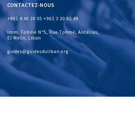
CONTACTEZ-NOUS
+961 4 40 30 05
+961 3 20 92 49
Imm. Tohmé Nº5, Rue Tohmé, Antélias,
El Metn, Liban
guides@guidesduliban.org