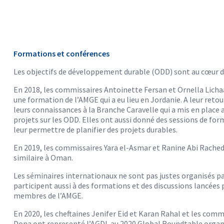
Formations et conférences
Les objectifs de développement durable (ODD) sont au cœur d
En 2018, les commissaires Antoinette Fersan et Ornella Licha
une formation de l’AMGE qui a eu lieu en Jordanie. A leur retou
leurs connaissances à la Branche Caravelle qui a mis en place 
projets sur les ODD. Elles ont aussi donné des sessions de fo
leur permettre de planifier des projets durables.
En 2019, les commissaires Yara el-Asmar et Ranine Abi Rached 
similaire à Oman.
Les séminaires internationaux ne sont pas justes organisés p
participent aussi à des formations et des discussions lancées 
membres de l’AMGE.
En 2020, les cheftaines Jenifer Eid et Karan Rahal et les comm
Dona ont representé l’AGDL au 2020 Global Roundtable organis