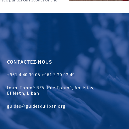
CONTACTEZ-NOUS
+961 4 40 30 05
+961 3 20 92 49
Imm. Tohmé Nº5, Rue Tohmé, Antélias,
El Metn, Liban
guides@guidesduliban.org