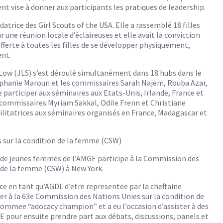
t vise à donner aux participants les pratiques de leadership.
atrice des Girl Scouts of the USA. Elle a rassemblé 18 filles
 une réunion locale d’éclaireuses et elle avait la conviction
fferte à toutes les filles de se développer physiquement,
nt.
 Low (JLS) s’est déroulé simultanément dans 18 hubs dans le
ephanie Maroun et les commissaires Sarah Najem, Rouba Azar,
 participer aux séminaires aux Etats-Unis, Irlande, France et
commissaires Myriam Sakkal, Odile Frenn et Christiane
cilitatrices aux séminaires organisés en France, Madagascar et
 sur la condition de la femme (CSW)
de jeunes femmes de l’AMGE participe à la Commission des
n de la femme (CSW) à New York.
ce en tant qu’AGDL d’etre representee par la cheftaine
ter à la 63e Commission des Nations Unies sur la condition de
nommee “adocacy champion” et a eu l’occasion d’assister à des
 pour ensuite prendre part aux débats, discussions, panels et