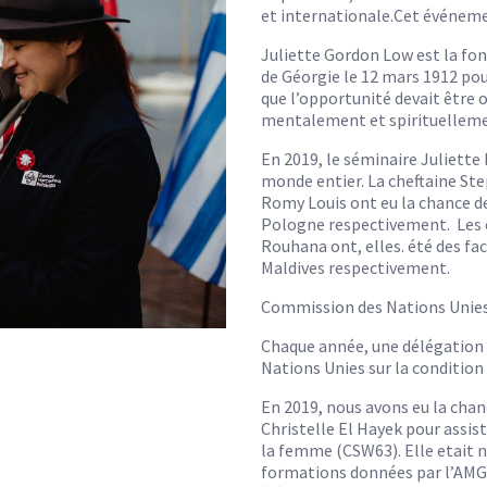
et internationale.Cet événemen
Juliette Gordon Low est la fond
de Géorgie le 12 mars 1912 pour
que l’opportunité devait être o
mentalement et spirituelleme
En 2019, le séminaire Juliette
monde entier. La cheftaine St
Romy Louis ont eu la chance de
Pologne respectivement. Les 
Rouhana ont, elles. été des fa
Maldives respectivement.
Commission des Nations Unies
Chaque année, une délégation 
Nations Unies sur la conditio
En 2019, nous avons eu la chan
Christelle El Hayek pour assis
la femme (CSW63). Elle etait 
formations données par l’AMGE