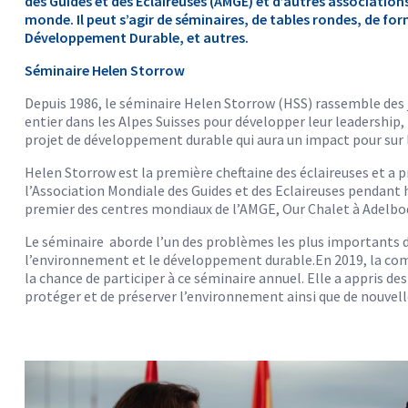
des Guides et des Eclaireuses (AMGE) et d’autres association
monde. Il peut s’agir de séminaires, de tables rondes, de for
Développement Durable, et autres.
Séminaire Helen Storrow
Depuis 1986, le séminaire Helen Storrow (HSS) rassemble de
entier dans les Alpes Suisses pour développer leur leadership, 
projet de développement durable qui aura un impact pour sur
Helen Storrow est la première cheftaine des éclaireuses et a 
l’Association Mondiale des Guides et des Eclaireuses pendant hu
premier des centres mondiaux de l’AMGE, Our Chalet à Adelbod
Le séminaire aborde l’un des problèmes les plus importants d
l’environnement et le développement durable.En 2019, la com
la chance de participer à ce séminaire annuel. Elle a appris d
protéger et de préserver l’environnement ainsi que de nouvell