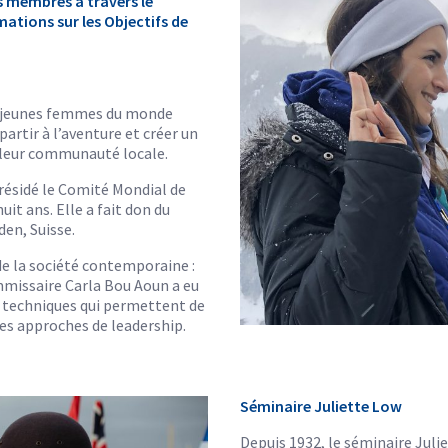
s membres à travers le
mations sur les Objectifs de
s jeunes femmes du monde
partir à l’aventure et créer un
 leur communauté locale.
présidé le Comité Mondial de
it ans. Elle a fait don du
en, Suisse.
e la société contemporaine :
missaire Carla Bou Aoun a eu
es techniques qui permettent de
es approches de leadership.
Séminaire Juliette Low
Depuis 1932, le séminaire Julie