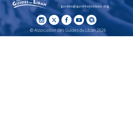
guides@guidesduliban.org
© Association des Guides du Liban 2026