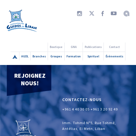
Boutique
GNA
Publications
Contact
AGDL
Branches
Groupes
Formation
Spirituel
Évènements
REJOIGNEZ
NOUS!
CONTACTEZ-NOUS
+961 4 40 30 05
+961 3 20 92 49
Imm. Tohmé Nº5, Rue Tohmé,
Antélias, El Metn, Liban